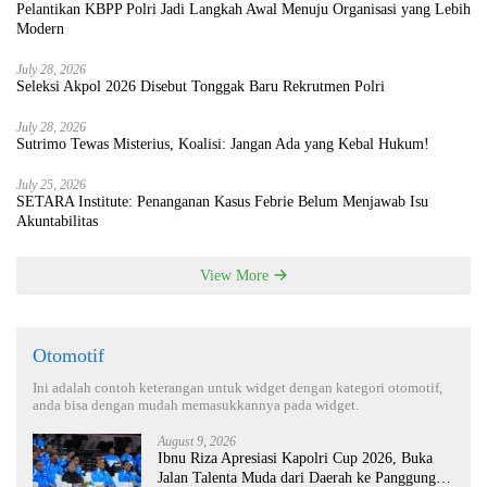
Pelantikan KBPP Polri Jadi Langkah Awal Menuju Organisasi yang Lebih
Modern
July 28, 2026
Seleksi Akpol 2026 Disebut Tonggak Baru Rekrutmen Polri
July 28, 2026
Sutrimo Tewas Misterius, Koalisi: Jangan Ada yang Kebal Hukum!
July 25, 2026
SETARA Institute: Penanganan Kasus Febrie Belum Menjawab Isu
Akuntabilitas
View More
Otomotif
Ini adalah contoh keterangan untuk widget dengan kategori otomotif,
anda bisa dengan mudah memasukkannya pada widget.
August 9, 2026
Ibnu Riza Apresiasi Kapolri Cup 2026, Buka
Jalan Talenta Muda dari Daerah ke Panggung