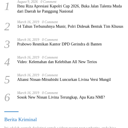
1
August 9, 2026
0 Comment
Ibnu Riza Apresiasi Kapolri Cup 2026, Buka Jalan Talenta Muda
dari Daerah ke Panggung Nasional
2
March 16, 2019
0 Comment
14 Tahun Terbunuhnya Munir, Polri Didesak Bentuk Tim Khusus
3
March 16, 2019
0 Comment
Prabowo Resmikan Kantor DPD Gerindra di Banten
4
March 16, 2019
0 Comment
Video: Kelemahan dan Kelebihan All New Terios
5
March 16, 2019
0 Comment
Aliansi Nissan-Mitsubishi Luncurkan Livina Versi Mungil
6
March 16, 2019
0 Comment
Sosok New Nissan Livina Terungkap, Apa Kata NMI?
Berita Kriminal
Ini adalah contoh deskripsi untuk widget recent post wpberita, anda bisa