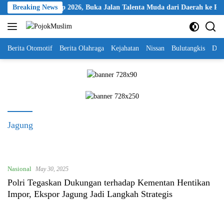
Skip
esiasi Kapolri Cup 2026, Buka Jalan Talenta Muda dari Daerah ke Pang
Breaking News
to
content
Berita Otomotif
Berita Olahraga
Kejahatan
Nissan
Bulutangkis
DKI
Jagung
Nasional
May 30, 2025
Polri Tegaskan Dukungan terhadap Kementan Hentikan
Impor, Ekspor Jagung Jadi Langkah Strategis