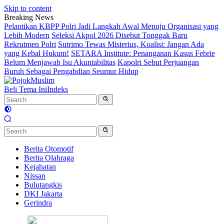
Skip to content
Breaking News
Pelantikan KBPP Polri Jadi Langkah Awal Menuju Organisasi yang
Lebih Modern
Seleksi Akpol 2026 Disebut Tonggak Baru
Rekrutmen Polri
Sutrimo Tewas Misterius, Koalisi: Jangan Ada
yang Kebal Hukum!
SETARA Institute: Penanganan Kasus Febrie
Belum Menjawab Isu Akuntabilitas
Kapolri Sebut Perjuangan
Buruh Sebagai Pengabdian Seumur Hidup
Beli Tema Ini
Indeks
Berita Otomotif
Berita Olahraga
Kejahatan
Nissan
Bulutangkis
DKI Jakarta
Gerindra