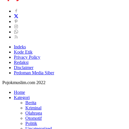
Indeks
Kode Etik
Privacy Policy
Redaksi
Disclaimer
Pedoman Media Siber
Pojokmuslim.com 2022
Home
Kategori
Berita
Kriminal
Olahraga
Otomotif
Politik
Uncategorized