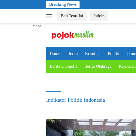
Skip
Breaking News
to
Beli Tema Ini
Indeks
content
close
Home
Berita
Kriminal
Politik
Otom
Berita Otomotif
Berita Olahraga
Kejahatan
Indikator Politik Indonesia