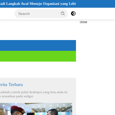
gkah Awal Menuju Organisasi yang Lebih Modern
Seleksi Akpol
close
rita Terbaru
i adalah contoh judul deskripsi yang bisa anda isi
n sesuaikan pada widget