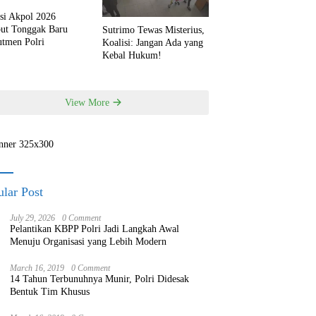
si Akpol 2026
but Tonggak Baru
Sutrimo Tewas Misterius,
utmen Polri
Koalisi: Jangan Ada yang
Kebal Hukum!
View More
lar Post
July 29, 2026
0 Comment
Pelantikan KBPP Polri Jadi Langkah Awal
Menuju Organisasi yang Lebih Modern
March 16, 2019
0 Comment
14 Tahun Terbunuhnya Munir, Polri Didesak
Bentuk Tim Khusus