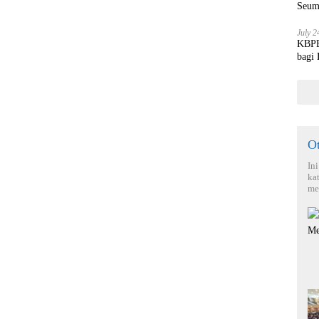
Seum
July 2
KBPBI
bagi
O
In
ka
me