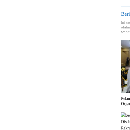
Beri
Ini c
olahr
wpber
Pela
Orga