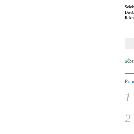
Selek
Dise
Rekr
Popu
1
2