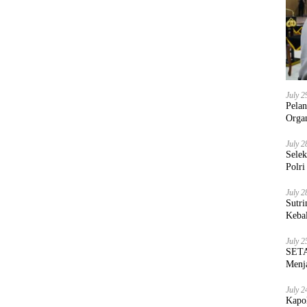
July 2
Pela
Orga
July 2
Sele
Polri
July 2
Sutri
Keba
July 2
SETA
Menja
July 2
Kapo