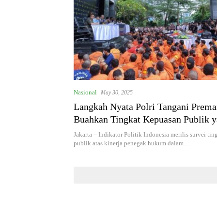
Nasional
May 30, 2025
Langkah Nyata Polri Tangani Prem
Buahkan Tingkat Kepuasan Publik y
Jakarta – Indikator Politik Indonesia merilis survei ti
publik atas kinerja penegak hukum dalam…