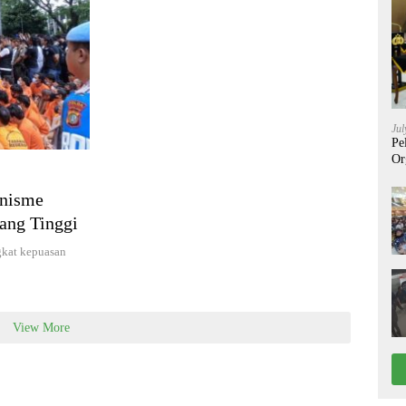
Jul
Pe
Or
anisme
ang Tinggi
ngkat kepuasan
View More