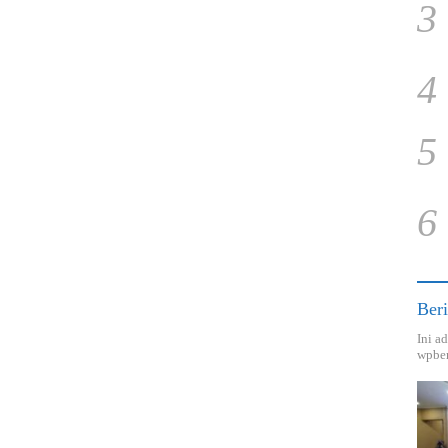
3
4
5
6
Beri
Ini a
wpber