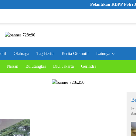
Pelantikan KBPP Polri Jadi Lan
otif
Olahraga
Tag Berita
Berita Otomotif
Lainnya
Nissan
Bulutangkis
DKI Jakarta
Gerindra
Be
In
da