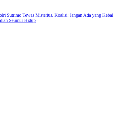
lri
Sutrimo Tewas Misterius, Koalisi: Jangan Ada yang Kebal
bdian Seumur Hidup