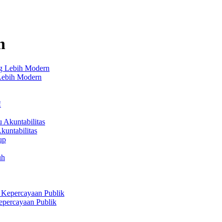
n
 Lebih Modern
untabilitas
epercayaan Publik