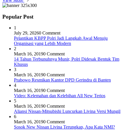
View More
Popular Post
1
July 29, 2026
0 Comment
Pelantikan KBPP Polri Jadi Langkah Awal Menuju
Organisasi yang Lebih Modern
2
March 16, 2019
0 Comment
14 Tahun Terbunuhnya Munir, Polri Didesak Bentuk Tim
Khusus
3
March 16, 2019
0 Comment
Prabowo Resmikan Kantor DPD Gerindra di Banten
4
March 16, 2019
0 Comment
Video: Kelemahan dan Kelebihan All New Terios
5
March 16, 2019
0 Comment
Aliansi Nissan-Mitsubishi Luncurkan Livina Versi Mungil
6
March 16, 2019
0 Comment
Sosok New Nissan Livina Terungkap, Apa Kata NMI?