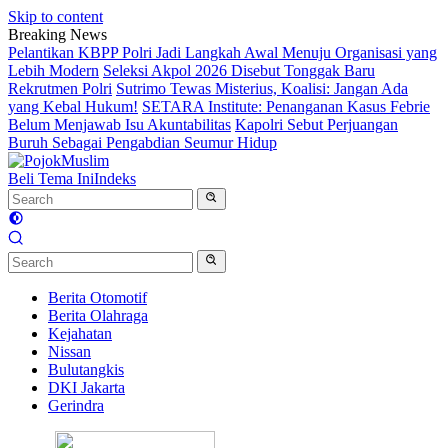
Skip to content
Breaking News
Pelantikan KBPP Polri Jadi Langkah Awal Menuju Organisasi yang
Lebih Modern
Seleksi Akpol 2026 Disebut Tonggak Baru
Rekrutmen Polri
Sutrimo Tewas Misterius, Koalisi: Jangan Ada
yang Kebal Hukum!
SETARA Institute: Penanganan Kasus Febrie
Belum Menjawab Isu Akuntabilitas
Kapolri Sebut Perjuangan
Buruh Sebagai Pengabdian Seumur Hidup
Beli Tema Ini
Indeks
Berita Otomotif
Berita Olahraga
Kejahatan
Nissan
Bulutangkis
DKI Jakarta
Gerindra