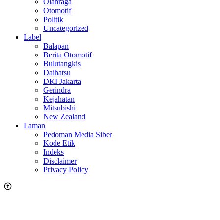
Olahraga
Otomotif
Politik
Uncategorized
Label
Balapan
Berita Otomotif
Bulutangkis
Daihatsu
DKI Jakarta
Gerindra
Kejahatan
Mitsubishi
New Zealand
Laman
Pedoman Media Siber
Kode Etik
Indeks
Disclaimer
Privacy Policy