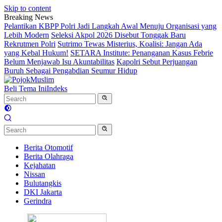
Skip to content
Breaking News
Pelantikan KBPP Polri Jadi Langkah Awal Menuju Organisasi yang
Lebih Modern
Seleksi Akpol 2026 Disebut Tonggak Baru
Rekrutmen Polri
Sutrimo Tewas Misterius, Koalisi: Jangan Ada
yang Kebal Hukum!
SETARA Institute: Penanganan Kasus Febrie
Belum Menjawab Isu Akuntabilitas
Kapolri Sebut Perjuangan
Buruh Sebagai Pengabdian Seumur Hidup
Beli Tema Ini
Indeks
Berita Otomotif
Berita Olahraga
Kejahatan
Nissan
Bulutangkis
DKI Jakarta
Gerindra