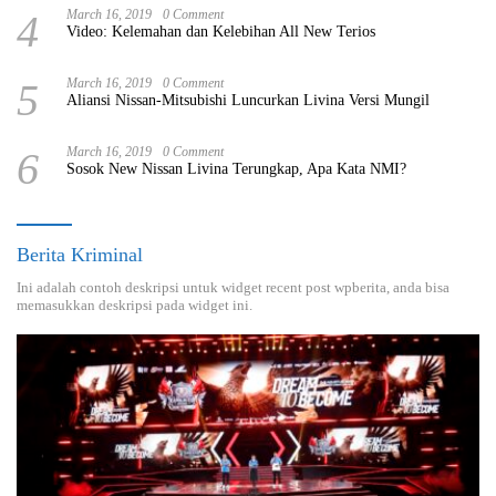
4
March 16, 2019
0 Comment
Video: Kelemahan dan Kelebihan All New Terios
5
March 16, 2019
0 Comment
Aliansi Nissan-Mitsubishi Luncurkan Livina Versi Mungil
6
March 16, 2019
0 Comment
Sosok New Nissan Livina Terungkap, Apa Kata NMI?
Berita Kriminal
Ini adalah contoh deskripsi untuk widget recent post wpberita, anda bisa
memasukkan deskripsi pada widget ini.