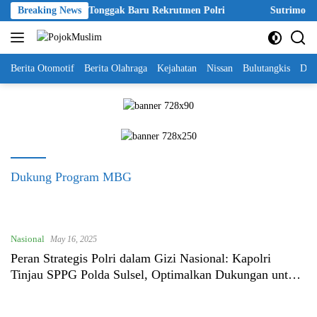
Skip
kpol 2026 Disebut Tonggak Baru Rekrutmen Polri
Breaking News
Sutrimo Tewa
to
content
Berita Otomotif
Berita Olahraga
Kejahatan
Nissan
Bulutangkis
DKI
Dukung Program MBG
Nasional
May 16, 2025
Peran Strategis Polri dalam Gizi Nasional: Kapolri
Tinjau SPPG Polda Sulsel, Optimalkan Dukungan untuk
Program Makan Bergizi Gratis