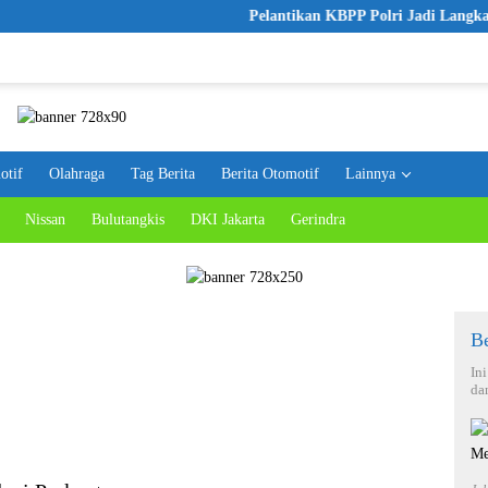
Pelantikan KBPP Polri Jadi Langkah Awal
otif
Olahraga
Tag Berita
Berita Otomotif
Lainnya
Nissan
Bulutangkis
DKI Jakarta
Gerindra
Be
In
da