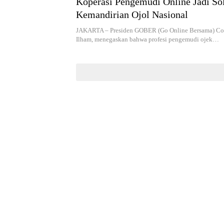
Koperasi Pengemudi Online Jadi Sol
Kemandirian Ojol Nasional
JAKARTA – Presiden GOBER (Go Online Bersama) Co
Ilham, menegaskan bahwa profesi pengemudi ojek…