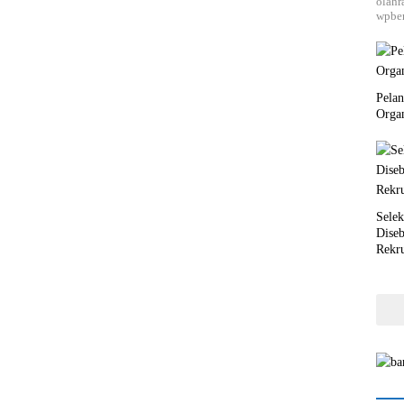
olahr
wpber
Pela
Orga
Selek
Dise
Rekr