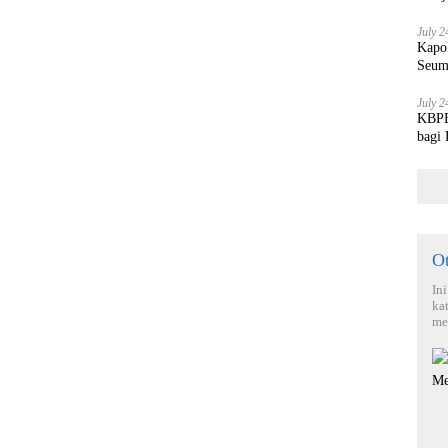
July 2
Kapo
Seum
July 2
KBPBI
bagi
O
In
ka
me