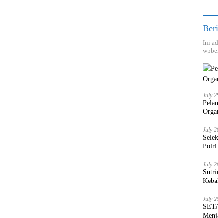
Beri
Ini a
wpber
July 2
Pela
Orga
July 2
Sele
Polri
July 2
Sutri
Keba
July 2
SETA
Menja