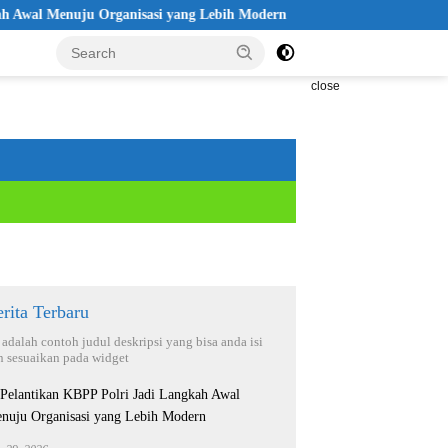
 Menuju Organisasi yang Lebih Modern
Seleksi Akpol 2026 Di
close
rita Terbaru
i adalah contoh judul deskripsi yang bisa anda isi
n sesuaikan pada widget