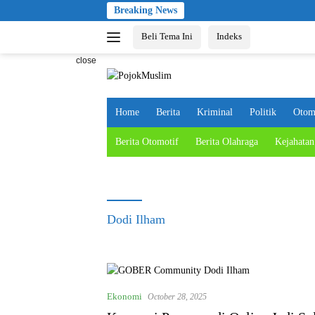
Skip
Breaking News
to
Beli Tema Ini
Indeks
content
close
Home
Berita
Kriminal
Politik
Otom
Berita Otomotif
Berita Olahraga
Kejahatan
Dodi Ilham
Ekonomi
October 28, 2025