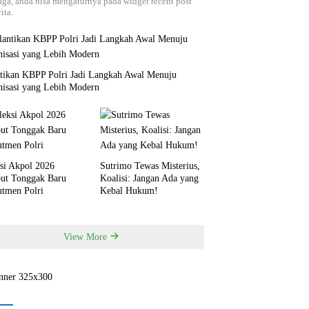
aga, anda bisa mengaturnya pada widget recent post
ita.
ntikan KBPP Polri Jadi Langkah Awal Menuju
nisasi yang Lebih Modern
si Akpol 2026
Sutrimo Tewas Misterius,
but Tonggak Baru
Koalisi: Jangan Ada yang
utmen Polri
Kebal Hukum!
View More