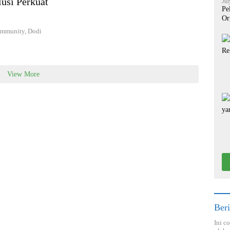
usi Perkuat
Jul
Pe
Or
mmunity, Dodi
View More
Beri
Ini c