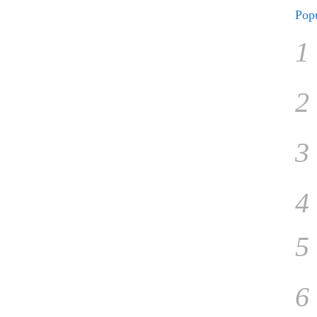
Popu
1
2
3
4
5
6