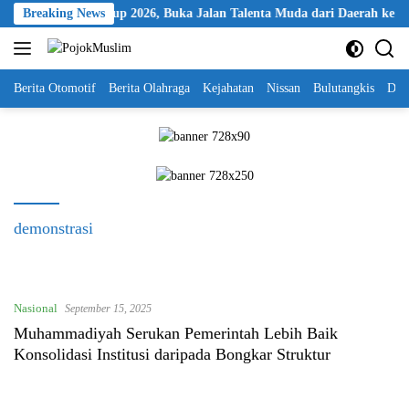
Skip
resiasi Kapolri Cup 2026, Buka Jalan Talenta Muda dari Daerah ke Pan
Breaking News
to
content
Berita Otomotif
Berita Olahraga
Kejahatan
Nissan
Bulutangkis
DKI
demonstrasi
Nasional
September 15, 2025
Muhammadiyah Serukan Pemerintah Lebih Baik
Konsolidasi Institusi daripada Bongkar Struktur