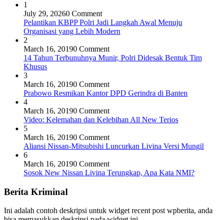
1
July 29, 2026
0 Comment
Pelantikan KBPP Polri Jadi Langkah Awal Menuju
Organisasi yang Lebih Modern
2
March 16, 2019
0 Comment
14 Tahun Terbunuhnya Munir, Polri Didesak Bentuk Tim
Khusus
3
March 16, 2019
0 Comment
Prabowo Resmikan Kantor DPD Gerindra di Banten
4
March 16, 2019
0 Comment
Video: Kelemahan dan Kelebihan All New Terios
5
March 16, 2019
0 Comment
Aliansi Nissan-Mitsubishi Luncurkan Livina Versi Mungil
6
March 16, 2019
0 Comment
Sosok New Nissan Livina Terungkap, Apa Kata NMI?
Berita Kriminal
Ini adalah contoh deskripsi untuk widget recent post wpberita, anda
bisa memasukkan deskripsi pada widget ini.