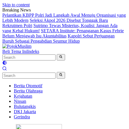
Skip to content
Breaking News
Pelantikan KBPP Polri Jadi Langkah Awal Menuju Organisasi yang
Lebih Modern
Seleksi Akpol 2026 Disebut Tonggak Baru
Rekrutmen Polri
Sutrimo Tewas Misterius, Koalisi: Jangan Ada
yang Kebal Hukum!
SETARA Institute: Penanganan Kasus Febrie
Belum Menjawab Isu Akuntabilitas
Kapolri Sebut Perjuangan
Buruh Sebagai Pengabdian Seumur Hidup
Beli Tema Ini
Indeks
Berita Otomotif
Berita Olahraga
Kejahatan
Nissan
Bulutangkis
DKI Jakarta
Gerindra