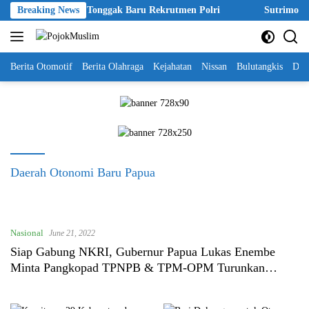
Skip
kpol 2026 Disebut Tonggak Baru Rekrutmen Polri
Breaking News
Sutrimo Tewas
to
content
Berita Otomotif
Berita Olahraga
Kejahatan
Nissan
Bulutangkis
DKI
Daerah Otonomi Baru Papua
Nasional
June 21, 2022
Siap Gabung NKRI, Gubernur Papua Lukas Enembe
Minta Pangkopad TPNPB & TPM-OPM Turunkan
Senjata