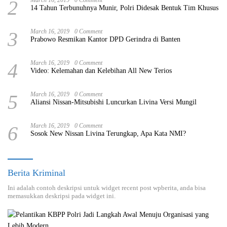
2
March 16, 2019
0 Comment
14 Tahun Terbunuhnya Munir, Polri Didesak Bentuk Tim Khusus
3
March 16, 2019
0 Comment
Prabowo Resmikan Kantor DPD Gerindra di Banten
4
March 16, 2019
0 Comment
Video: Kelemahan dan Kelebihan All New Terios
5
March 16, 2019
0 Comment
Aliansi Nissan-Mitsubishi Luncurkan Livina Versi Mungil
6
March 16, 2019
0 Comment
Sosok New Nissan Livina Terungkap, Apa Kata NMI?
Berita Kriminal
Ini adalah contoh deskripsi untuk widget recent post wpberita, anda bisa
memasukkan deskripsi pada widget ini.