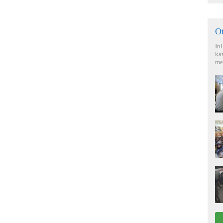
O
In
ka
me