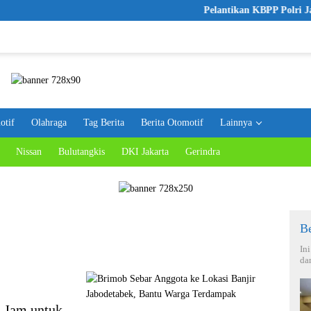
Pelantikan KBPP Polri Jadi Lan
otif
Olahraga
Tag Berita
Berita Otomotif
Lainnya
Nissan
Bulutangkis
DKI Jakarta
Gerindra
Be
In
da
4 Jam untuk