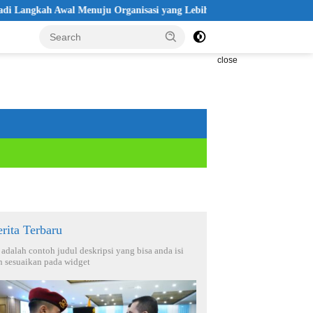
gkah Awal Menuju Organisasi yang Lebih Modern
Seleksi Akpo
close
rita Terbaru
i adalah contoh judul deskripsi yang bisa anda isi
n sesuaikan pada widget