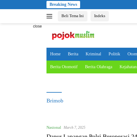
Skip
Breaking News
to
Beli Tema Ini
Indeks
content
close
Home
Berita
Kriminal
Politik
Otom
Berita Otomotif
Berita Olahraga
Kejahatan
Brimob
Nasional
March 7, 2025
Dapur Lapangan Polri Beroperasi 2