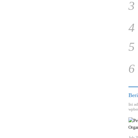
3
4
5
6
Beri
Ini a
wpber
July 2