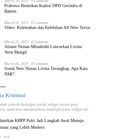
March 16, 2019
0 Comment
Prabowo Resmikan Kantor DPD Gerindra di
Banten
March 16, 2019
0 Comment
Video: Kelemahan dan Kelebihan All New Terios
March 16, 2019
0 Comment
Aliansi Nissan-Mitsubishi Luncurkan Livina
Versi Mungil
March 16, 2019
0 Comment
Sosok New Nissan Livina Terungkap, Apa Kata
NMI?
ta Kriminal
dalah contoh deskripsi untuk widget recent post
ita, anda bisa memasukkan deskripsi pada widget ini.
9, 2026