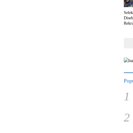
Selek
Dise
Rekr
Popu
1
2