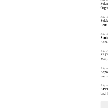
Pela
Orga
July 2
Sele
Polri
July 2
Sutri
Keba
July 2
SETA
Menja
July 2
Kapo
Seum
July 2
KBPBI
bagi