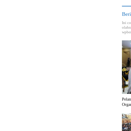
Beri
Ini c
olahr
wpber
Pela
Orga