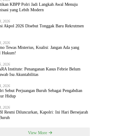
ntikan KBPP Polri Jadi Langkah Awal Menuju
nisasi yang Lebih Modern
8, 2026
ksi Akpol 2026 Disebut Tonggak Baru Rekrutmen
8, 2026
mo Tewas Misterius, Koalisi: Jangan Ada yang
l Hukum!
5, 2026
RA Institute: Penanganan Kasus Febrie Belum
wab Isu Akuntabilitas
4, 2026
lri Sebut Perjuangan Buruh Sebagai Pengabdian
ur Hidup
4, 2026
 Resmi Diluncurkan, Kapolri: Ini Hari Bersejarah
 Buruh
View More