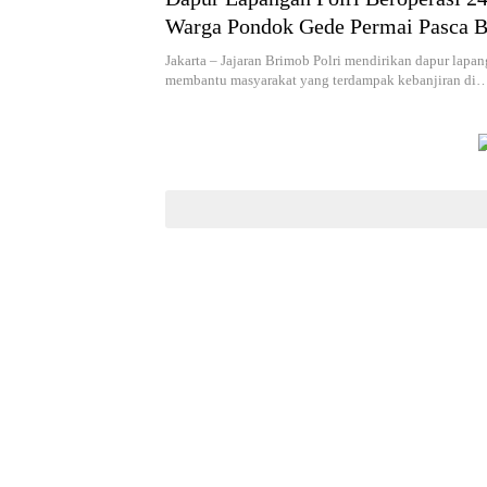
Warga Pondok Gede Permai Pasca B
Jakarta – Jajaran Brimob Polri mendirikan dapur lapa
membantu masyarakat yang terdampak kebanjiran di