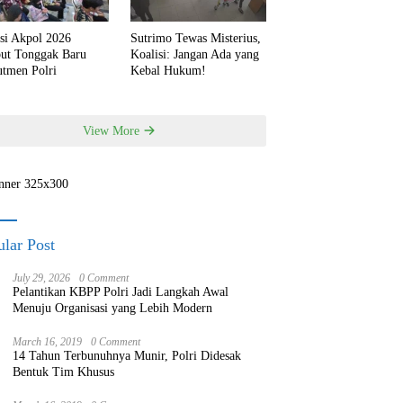
si Akpol 2026
Sutrimo Tewas Misterius,
but Tonggak Baru
Koalisi: Jangan Ada yang
utmen Polri
Kebal Hukum!
View More
lar Post
July 29, 2026
0 Comment
Pelantikan KBPP Polri Jadi Langkah Awal
Menuju Organisasi yang Lebih Modern
March 16, 2019
0 Comment
14 Tahun Terbunuhnya Munir, Polri Didesak
Bentuk Tim Khusus