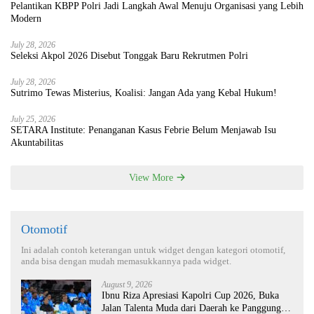
Pelantikan KBPP Polri Jadi Langkah Awal Menuju Organisasi yang Lebih
Modern
July 28, 2026
Seleksi Akpol 2026 Disebut Tonggak Baru Rekrutmen Polri
July 28, 2026
Sutrimo Tewas Misterius, Koalisi: Jangan Ada yang Kebal Hukum!
July 25, 2026
SETARA Institute: Penanganan Kasus Febrie Belum Menjawab Isu
Akuntabilitas
View More
Otomotif
Ini adalah contoh keterangan untuk widget dengan kategori otomotif,
anda bisa dengan mudah memasukkannya pada widget.
August 9, 2026
Ibnu Riza Apresiasi Kapolri Cup 2026, Buka
Jalan Talenta Muda dari Daerah ke Panggung