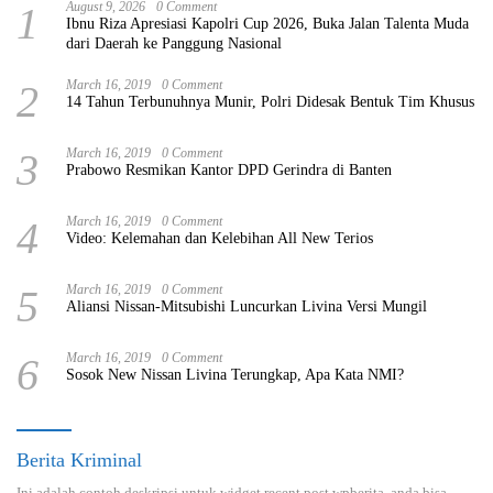
1
August 9, 2026
0 Comment
Ibnu Riza Apresiasi Kapolri Cup 2026, Buka Jalan Talenta Muda
dari Daerah ke Panggung Nasional
2
March 16, 2019
0 Comment
14 Tahun Terbunuhnya Munir, Polri Didesak Bentuk Tim Khusus
3
March 16, 2019
0 Comment
Prabowo Resmikan Kantor DPD Gerindra di Banten
4
March 16, 2019
0 Comment
Video: Kelemahan dan Kelebihan All New Terios
5
March 16, 2019
0 Comment
Aliansi Nissan-Mitsubishi Luncurkan Livina Versi Mungil
6
March 16, 2019
0 Comment
Sosok New Nissan Livina Terungkap, Apa Kata NMI?
Berita Kriminal
Ini adalah contoh deskripsi untuk widget recent post wpberita, anda bisa