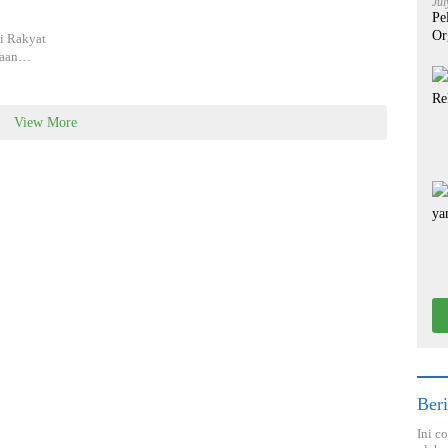
Jul
Pe
Or
i Rakyat
ksaan…
View More
Beri
Ini c