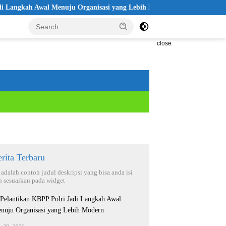
kah Awal Menuju Organisasi yang Lebih Modern
Seleksi Akpol
close
rita Terbaru
i adalah contoh judul deskripsi yang bisa anda isi
n sesuaikan pada widget