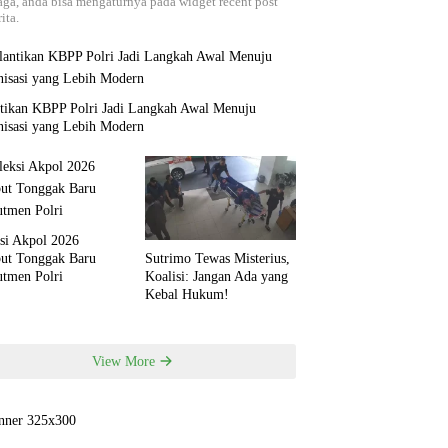
aga, anda bisa mengaturnya pada widget recent post
ita.
ntikan KBPP Polri Jadi Langkah Awal Menuju
nisasi yang Lebih Modern
si Akpol 2026
but Tonggak Baru
Sutrimo Tewas Misterius,
utmen Polri
Koalisi: Jangan Ada yang
Kebal Hukum!
View More