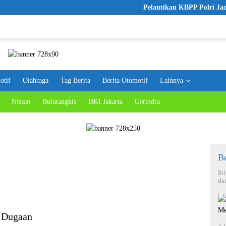
Pelantikan KBPP Polri Jadi Lang
otif
Olahraga
Tag Berita
Berita Otomotif
Lainnya
Nissan
Bulutangkis
DKI Jakarta
Gerindra
Be
In
da
 Dugaan