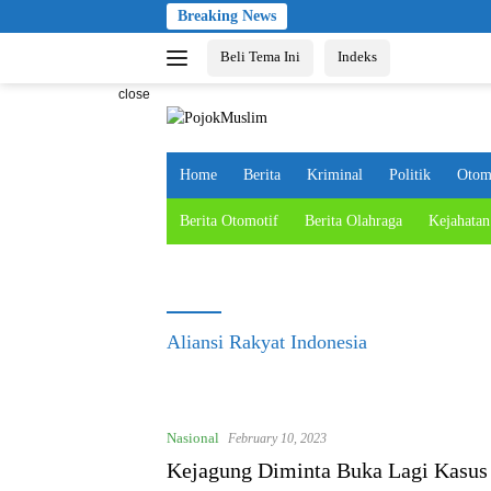
Skip
Breaking News
to
Beli Tema Ini
Indeks
content
close
Home
Berita
Kriminal
Politik
Otom
Berita Otomotif
Berita Olahraga
Kejahatan
Aliansi Rakyat Indonesia
Nasional
February 10, 2023
Kejagung Diminta Buka Lagi Kasus