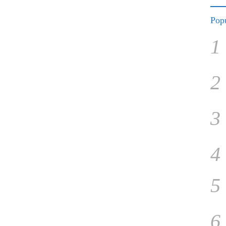
Popu
1
2
3
4
5
6