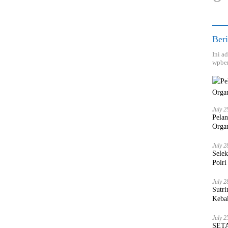
Beri
Ini a
wpber
July 2
Pela
Orga
July 2
Sele
Polri
July 2
Sutri
Keba
July 2
SETA