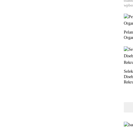
olahr
wpber
Pela
Orga
Selek
Dise
Rekr