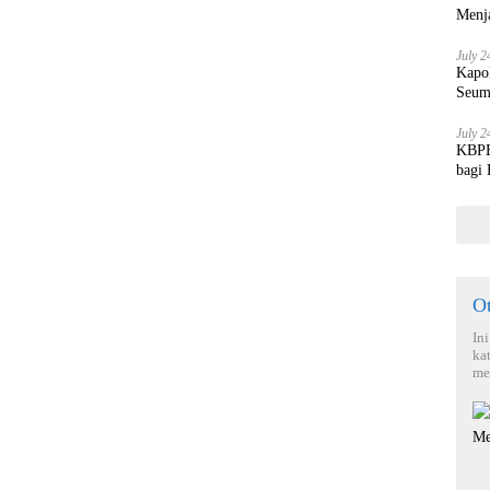
Menja
July 2
Kapo
Seum
July 2
KBPBI
bagi
O
In
ka
me