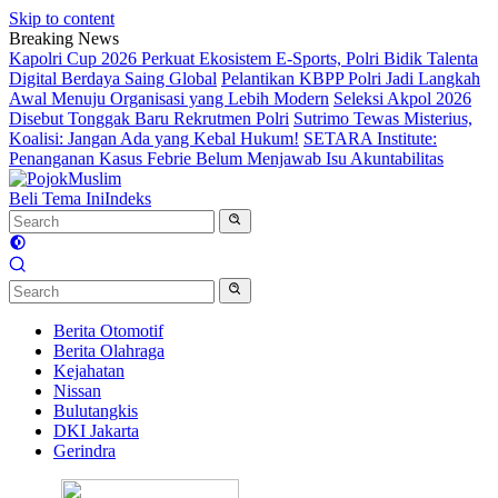
Skip to content
Breaking News
Kapolri Cup 2026 Perkuat Ekosistem E-Sports, Polri Bidik Talenta
Digital Berdaya Saing Global
Pelantikan KBPP Polri Jadi Langkah
Awal Menuju Organisasi yang Lebih Modern
Seleksi Akpol 2026
Disebut Tonggak Baru Rekrutmen Polri
Sutrimo Tewas Misterius,
Koalisi: Jangan Ada yang Kebal Hukum!
SETARA Institute:
Penanganan Kasus Febrie Belum Menjawab Isu Akuntabilitas
Beli Tema Ini
Indeks
Berita Otomotif
Berita Olahraga
Kejahatan
Nissan
Bulutangkis
DKI Jakarta
Gerindra