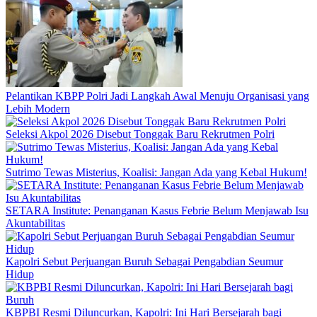
Pelantikan KBPP Polri Jadi Langkah Awal Menuju Organisasi yang
Lebih Modern
Seleksi Akpol 2026 Disebut Tonggak Baru Rekrutmen Polri
Sutrimo Tewas Misterius, Koalisi: Jangan Ada yang Kebal Hukum!
SETARA Institute: Penanganan Kasus Febrie Belum Menjawab Isu
Akuntabilitas
Kapolri Sebut Perjuangan Buruh Sebagai Pengabdian Seumur
Hidup
KBPBI Resmi Diluncurkan, Kapolri: Ini Hari Bersejarah bagi