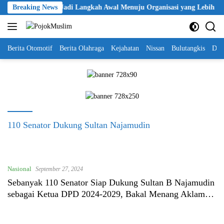
Skip
ikan KBPP Polri Jadi Langkah Awal Menuju Organisasi yang Lebih Mod
Breaking News
to
content
Berita Otomotif
Berita Olahraga
Kejahatan
Nissan
Bulutangkis
DKI
110 Senator Dukung Sultan Najamudin
Nasional
September 27, 2024
Sebanyak 110 Senator Siap Dukung Sultan B Najamudin
sebagai Ketua DPD 2024-2029, Bakal Menang Aklamasi
?