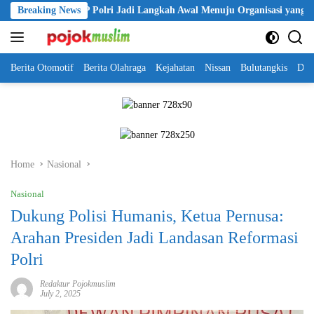
Skip
lantikan KBPP Polri Jadi Langkah Awal Menuju Organisasi yang Lebih
Breaking News
to
content
Berita Otomotif
Berita Olahraga
Kejahatan
Nissan
Bulutangkis
DKI
Home
Nasional
Nasional
Dukung Polisi Humanis, Ketua Pernusa:
Arahan Presiden Jadi Landasan Reformasi
Polri
Redaktur Pojokmuslim
July 2, 2025