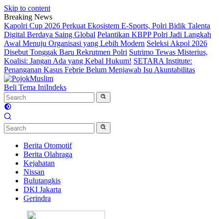
Skip to content
Breaking News
Kapolri Cup 2026 Perkuat Ekosistem E-Sports, Polri Bidik Talenta
Digital Berdaya Saing Global
Pelantikan KBPP Polri Jadi Langkah
Awal Menuju Organisasi yang Lebih Modern
Seleksi Akpol 2026
Disebut Tonggak Baru Rekrutmen Polri
Sutrimo Tewas Misterius,
Koalisi: Jangan Ada yang Kebal Hukum!
SETARA Institute:
Penanganan Kasus Febrie Belum Menjawab Isu Akuntabilitas
Beli Tema Ini
Indeks
Berita Otomotif
Berita Olahraga
Kejahatan
Nissan
Bulutangkis
DKI Jakarta
Gerindra