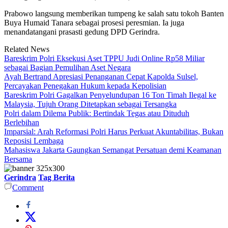
Prabowo langsung memberikan tumpeng ke salah satu tokoh Banten
Buya Humaid Tanara sebagai prosesi peresmian. Ia juga
menandatangani prasasti gedung DPD Gerindra.
Related News
Bareskrim Polri Eksekusi Aset TPPU Judi Online Rp58 Miliar
sebagai Bagian Pemulihan Aset Negara
Ayah Bertrand Apresiasi Penanganan Cepat Kapolda Sulsel,
Percayakan Penegakan Hukum kepada Kepolisian
Bareskrim Polri Gagalkan Penyelundupan 16 Ton Timah Ilegal ke
Malaysia, Tujuh Orang Ditetapkan sebagai Tersangka
Polri dalam Dilema Publik: Bertindak Tegas atau Dituduh
Berlebihan
Imparsial: Arah Reformasi Polri Harus Perkuat Akuntabilitas, Bukan
Reposisi Lembaga
Mahasiswa Jakarta Gaungkan Semangat Persatuan demi Keamanan
Bersama
Gerindra
Tag Berita
Comment