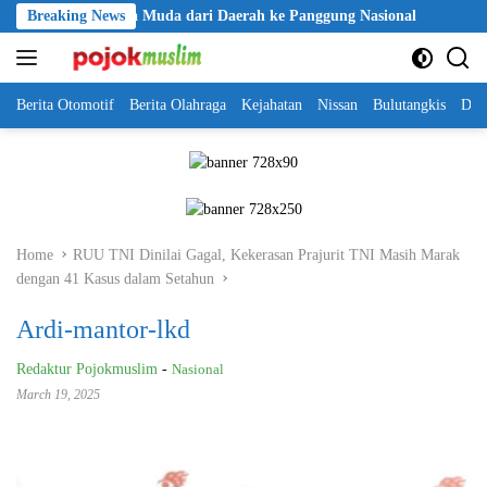
Skip
lan Talenta Muda dari Daerah ke Panggung Nasional
Breaking News
Kapolri Cu
to
content
Berita Otomotif
Berita Olahraga
Kejahatan
Nissan
Bulutangkis
DKI
Home
RUU TNI Dinilai Gagal, Kekerasan Prajurit TNI Masih Marak
dengan 41 Kasus dalam Setahun
Ardi-mantor-lkd
Redaktur Pojokmuslim
-
Nasional
March 19, 2025