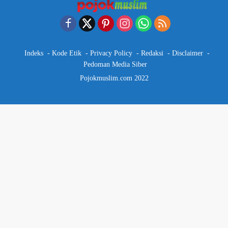
Indeks
Kode Etik
Privacy Policy
Redaksi
Disclaimer
Pedoman Media Siber
Pojokmuslim.com 2022