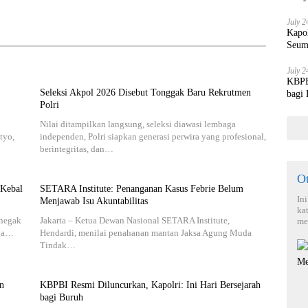
July 2
Kapo
Seum
July 2
KBPBI
Seleksi Akpol 2026 Disebut Tonggak Baru Rekrutmen
bagi
Polri
Nilai ditampilkan langsung, seleksi diawasi lembaga
tyo,
independen, Polri siapkan generasi perwira yang profesional,
berintegritas, dan…
O
 Kebal
SETARA Institute: Penanganan Kasus Febrie Belum
In
Menjawab Isu Akuntabilitas
ka
enegak
Jakarta – Ketua Dewan Nasional SETARA Institute,
me
rga…
Hendardi, menilai penahanan mantan Jaksa Agung Muda
Tindak…
n
KBPBI Resmi Diluncurkan, Kapolri: Ini Hari Bersejarah
bagi Buruh