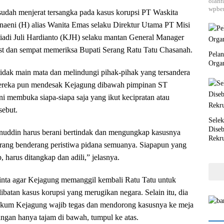
olahr
wpber
udah menjerat tersangka pada kasus korupsi PT Waskita
naeni (H) alias Wanita Emas selaku Direktur Utama PT Misi
tiadi Juli Hardianto (KJH) selaku mantan General Manager
st dan sempat memeriksa Bupati Serang Ratu Tatu Chasanah.
Pela
Orga
idak main mata dan melindungi pihak-pihak yang tersandera
Mereka pun mendesak Kejagung dibawah pimpinan ST
i membuka siapa-siapa saja yang ikut kecipratan atau
sebut.
Selek
Dise
uddin harus berani bertindak dan mengungkap kasusnya
Rekr
terang benderang peristiwa pidana semuanya. Siapapun yang
p, harus ditangkap dan adili,” jelasnya.
inta agar Kejagung memanggil kembali Ratu Tatu untuk
batan kasus korupsi yang merugikan negara. Selain itu, dia
ukum Kejagung wajib tegas dan mendorong kasusnya ke meja
angan hanya tajam di bawah, tumpul ke atas.