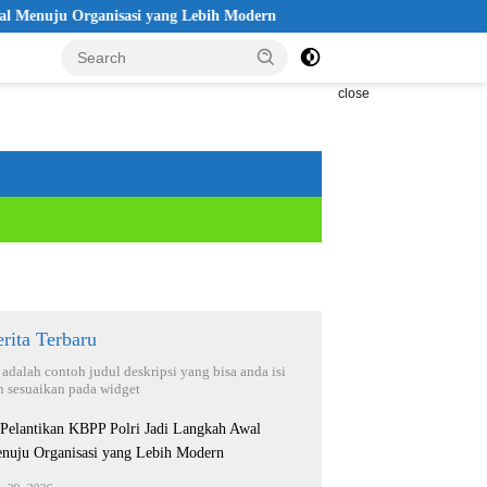
ju Organisasi yang Lebih Modern
Seleksi Akpol 2026 Disebut 
close
rita Terbaru
i adalah contoh judul deskripsi yang bisa anda isi
n sesuaikan pada widget