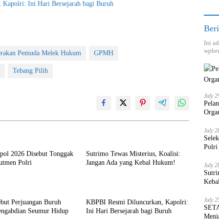
Kapolri: Ini Hari Bersejarah bagi Buruh
Beri
Ini a
wpber
rakan Pemuda Melek Hukum
GPMH
Tebang Pilih
July 2
Pela
Orga
July 2
Sele
Polri
kpol 2026 Disebut Tonggak
Sutrimo Tewas Misterius, Koalisi:
utmen Polri
Jangan Ada yang Kebal Hukum!
July 2
Sutri
Keba
July 2
ebut Perjuangan Buruh
KBPBI Resmi Diluncurkan, Kapolri:
SETA
engabdian Seumur Hidup
Ini Hari Bersejarah bagi Buruh
Menja