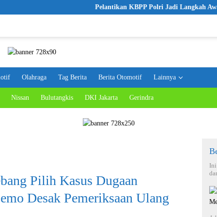
Pelantikan KBPP Polri Jadi Langkah Awal Menu
otif
Olahraga
Tag Berita
Berita Otomotif
Lainnya
Nissan
Bulutangkis
DKI Jakarta
Gerindra
Be
In
da
ebang Pilih Kasus Dugaan
mo Desak Pemeriksaan Ulang