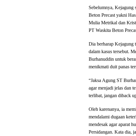
Sebelumnya, Kejagung s
Beton Precast yakni Has
Mulia Metrikal dan Kris
PT Waskita Beton Preca
Dia berharap Kejagung t
dalam kasus tersebut. 
Burhanuddin untuk beran
menikmati duit panas ter
“Jaksa Agung ST Burhan
agar menjadi jelas dan 
terlibat, jangan diback u
Oleh karenanya, ia mem
mendalami dugaan keterli
mendesak agar aparat h
Persidangan. Kata dia, j