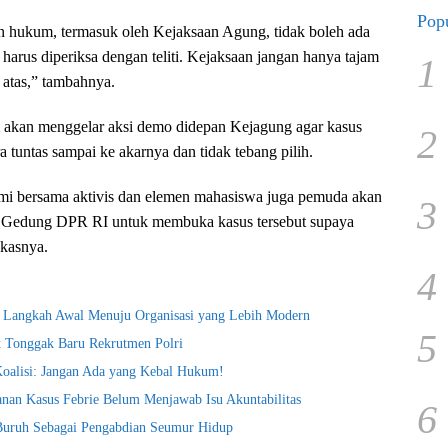
Popu
n hukum, termasuk oleh Kejaksaan Agung, tidak boleh ada
 harus diperiksa dengan teliti. Kejaksaan jangan hanya tajam
1
 atas,” tambahnya.
akan menggelar aksi demo didepan Kejagung agar kasus
2
ra tuntas sampai ke akarnya dan tidak tebang pilih.
mi bersama aktivis dan elemen mahasiswa juga pemuda akan
3
 Gedung DPR RI untuk membuka kasus tersebut supaya
gkasnya.
4
i Langkah Awal Menuju Organisasi yang Lebih Modern
5
t Tonggak Baru Rekrutmen Polri
Koalisi: Jangan Ada yang Kebal Hukum!
nan Kasus Febrie Belum Menjawab Isu Akuntabilitas
6
 Buruh Sebagai Pengabdian Seumur Hidup