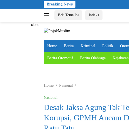
Skip
Breaking News
to
Beli Tema Ini
Indeks
content
close
Home
Berita
Kriminal
Politik
Otom
Berita Otomotif
Berita Olahraga
Kejahatan
Home
Nasional
Nasional
Desak Jaksa Agung Tak T
Korupsi, GPMH Ancam De
Ratu Tatu