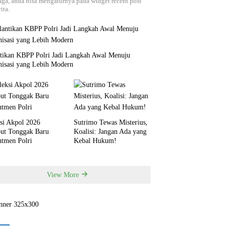
aga, anda bisa mengaturnya pada widget recent post
ita.
ntikan KBPP Polri Jadi Langkah Awal Menuju
nisasi yang Lebih Modern
si Akpol 2026
Sutrimo Tewas Misterius,
but Tonggak Baru
Koalisi: Jangan Ada yang
utmen Polri
Kebal Hukum!
View More