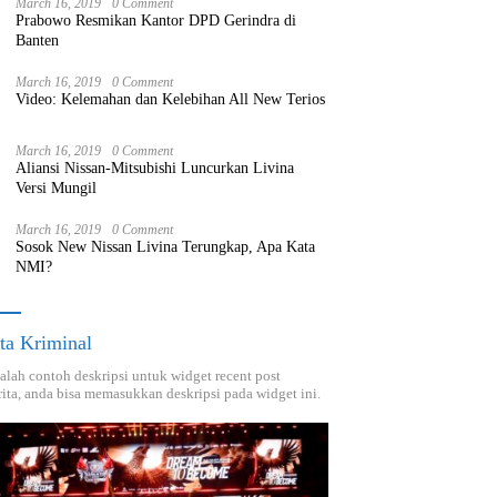
March 16, 2019
0 Comment
Prabowo Resmikan Kantor DPD Gerindra di
Banten
March 16, 2019
0 Comment
Video: Kelemahan dan Kelebihan All New Terios
March 16, 2019
0 Comment
Aliansi Nissan-Mitsubishi Luncurkan Livina
Versi Mungil
March 16, 2019
0 Comment
Sosok New Nissan Livina Terungkap, Apa Kata
NMI?
ta Kriminal
dalah contoh deskripsi untuk widget recent post
ita, anda bisa memasukkan deskripsi pada widget ini.