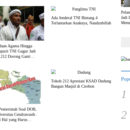
Pela
Jadi
Ada Jenderal TNI Bintang 4
Menu
Terlantarkan Anaknya, Naudzubillah
Lebi
daan Agama Hingga
ajurit TNI Gugur Jadi
 212 Dorong Ganti
Popu
Tokoh 212 Apresiasi KSAD Dudung
Bangun Masjid di Cirebon
1
 Pemerintah Soal DOB,
2
versitas Cendrawasih :
3 Hal yang Harus
an!