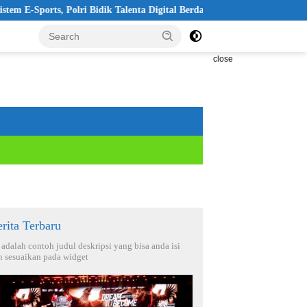
 Polri Bidik Talenta Digital Berdaya Saing Global
Pelantikan 
close
rita Terbaru
i adalah contoh judul deskripsi yang bisa anda isi
n sesuaikan pada widget