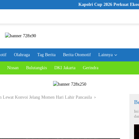
Kapolri Cup 2026 Perkuat Ekosistem E-Sports,
otif
Olahraga
Tag Berita
Berita Otomotif
Lainnya
Nissan
Bulutangkis
DKI Jakarta
Gerindra
n Lewat Konvoi Jelang Momen Hari Lahir Pancasila
Be
In
da