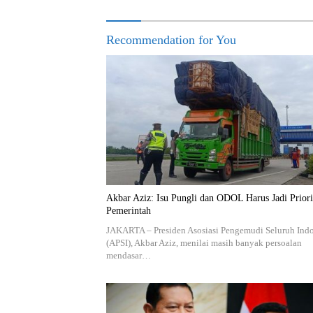
Recommendation for You
Akbar Aziz: Isu Pungli dan ODOL Harus Jadi Priori
Pemerintah
JAKARTA – Presiden Asosiasi Pengemudi Seluruh Ind
(APSI), Akbar Aziz, menilai masih banyak persoalan
mendasar…