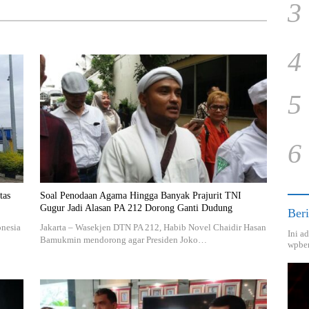
3
4
5
6
tas
Soal Penodaan Agama Hingga Banyak Prajurit TNI
Gugur Jadi Alasan PA 212 Dorong Ganti Dudung
Beri
onesia
Jakarta – Wasekjen DTN PA 212, Habib Novel Chaidir Hasan
Ini a
Bamukmin mendorong agar Presiden Joko…
wpber