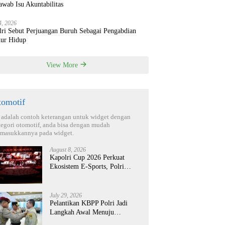
wab Isu Akuntabilitas
4, 2026
lri Sebut Perjuangan Buruh Sebagai Pengabdian
ur Hidup
View More
tomotif
i adalah contoh keterangan untuk widget dengan
tegori otomotif, anda bisa dengan mudah
masukkannya pada widget.
August 8, 2026
Kapolri Cup 2026 Perkuat
Ekosistem E-Sports, Polri
Bidik Talenta Digital Berdaya
Saing Global
July 29, 2026
Pelantikan KBPP Polri Jadi
Langkah Awal Menuju
Organisasi yang Lebih Modern