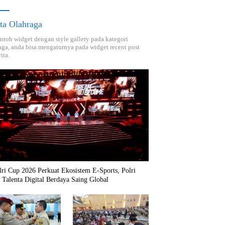
ta Olahraga
ontoh widget dengan style gallery pada kategori
aga, anda bisa mengaturnya pada widget recent post
ita.
ri Cup 2026 Perkuat Ekosistem E-Sports, Polri
 Talenta Digital Berdaya Saing Global