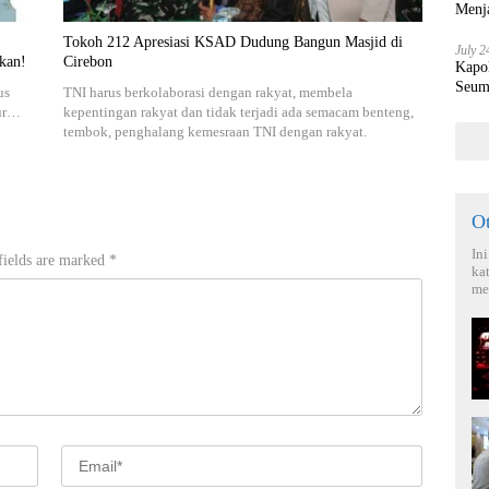
Menja
Tokoh 212 Apresiasi KSAD Dudung Bangun Masjid di
July 2
kan!
Cirebon
Kapo
Seum
us
TNI harus berkolaborasi dengan rakyat, membela
nur…
kepentingan rakyat dan tidak terjadi ada semacam benteng,
tembok, penghalang kemesraan TNI dengan rakyat.
O
In
fields are marked
*
ka
me