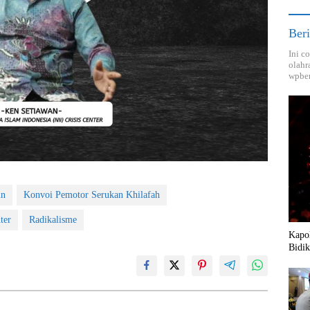
Beri
Ini c
olahr
wpber
in
Konvoi Pemotor Serukan Khilafah
ter
Radikalisme
Kapol
Bidik