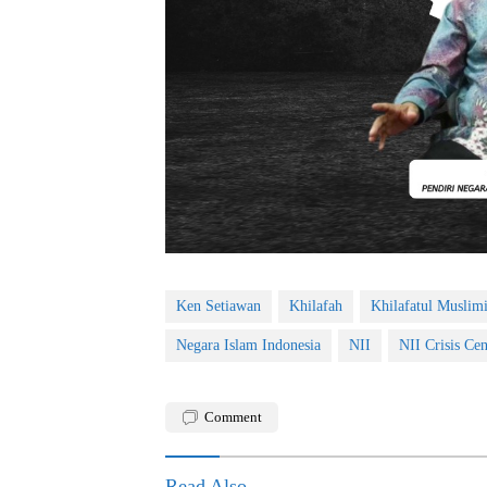
Ken Setiawan
Khilafah
Khilafatul Muslim
Negara Islam Indonesia
NII
NII Crisis Cen
Comment
Read Also