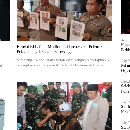
Augus
Kapol
Konvoi Khilafatul Muslimin di Brebes Jadi Polemik,
Bidik
Polda Jateng Tetapkan 3 Tersangka
Semarang – Kepolisian Daerah Jawa Tengah menetapkan 3
July 2
ng
tersangka terkait konvoi Khilafatul Muslimin di Brebes…
Pela
Orga
July 2
Sele
Polri
July 2
Sutri
Keba
July 2
SETA