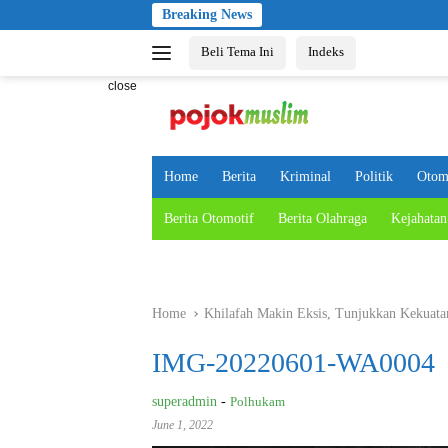
Skip
Breaking News
to
Beli Tema Ini
Indeks
content
close
Home
Berita
Kriminal
Politik
Otom
Berita Otomotif
Berita Olahraga
Kejahatan
Home
Khilafah Makin Eksis, Tunjukkan Kekuata
IMG-20220601-WA0004
superadmin
-
Polhukam
June 1, 2022