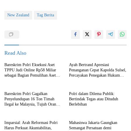
New Zealand
Tag Berita
Read Also
Bareskrim Polri Eksekusi Aset
Ayah Bertrand Apresiasi
TPPU Judi Online Rp58 Miliar
Penanganan Cepat Kapolda Sulsel,
sebagai Bagian Pemulihan Aset
Percayakan Penegakan Hukum
Negara
kepada Kepolisian
Bareskrim Polri Gagalkan
Polri dalam Dilema Publik:
Penyelundupan 16 Ton Timah
Bertindak Tegas atau Dituduh
Ilegal ke Malaysia, Tujuh Orang
Berlebihan
Ditetapkan sebagai Tersangka
Imparsial: Arah Reformasi Polri
Mahasiswa Jakarta Gaungkan
Harus Perkuat Akuntabilitas,
Semangat Persatuan demi