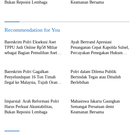
Bukan Reposisi Lembaga
Keamanan Bersama
Recommendation for You
Bareskrim Polri Eksekusi Aset
Ayah Bertrand Apresiasi
TPPU Judi Online Rp58 Miliar
Penanganan Cepat Kapolda Sulsel,
sebagai Bagian Pemulihan Aset
Percayakan Penegakan Hukum
Negara
kepada Kepolisian
Bareskrim Polri Gagalkan
Polri dalam Dilema Publik:
Penyelundupan 16 Ton Timah
Bertindak Tegas atau Dituduh
Ilegal ke Malaysia, Tujuh Orang
Berlebihan
Ditetapkan sebagai Tersangka
Imparsial: Arah Reformasi Polri
Mahasiswa Jakarta Gaungkan
Harus Perkuat Akuntabilitas,
Semangat Persatuan demi
Bukan Reposisi Lembaga
Keamanan Bersama