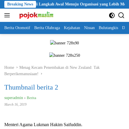
Skip
n KBPP Polri Jadi Langkah Awal Menuju Organisasi yang Lebih Modern
Breaking News
to
content
Berita Otomotif
Berita Olahraga
Kejahatan
Nissan
Bulutangkis
DKI
Home
Menag Kecam Penembakan di New Zealand: Tak
Berperikemanusiaan!
Thumbnail berita 2
superadmin
-
Berita
March 16, 2019
Menteri Agama Lukman Hakim Saifuddin.